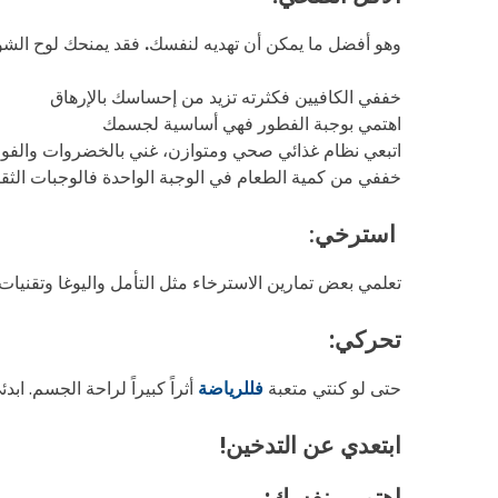
وهو أفضل ما يمكن أن تهديه لنفسك
.
فقد يمنحك لوح الشوك
خففي الكافيين فكثرته تزيد من إحساسك بالإرهاق
اهتمي بوجبة الفطور فهي أساسية لجسمك
اتبعي نظام غذائي صحي ومتوازن، غني بالخضروات والفوا
خففي من كمية الطعام في الوجبة الواحدة فالوجبات الثقيل
استرخي
:
تعلمي بعض تمارين الاسترخاء مثل التأمل واليوغا وتقنيات 
تحركي:
حتى لو كنتي متعبة
فللرياضة
أثراً كبيراً لراحة الجسم. اب
ابتعدي عن التدخين!
اهتمي بنفسك: