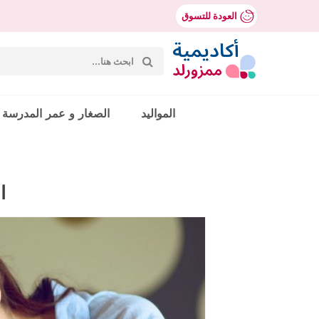
العودة للتسوق
بحث
عن:
Mumzworld
المواليد
الصغار و عمر المدرسة
حث
ا