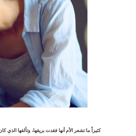
كثيراً ما تشعر الأم أنها فقدت بريقها، وتألقها الذي ك