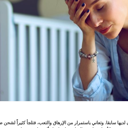
ان لديها سابقا. وتعاني باستمرار من الإرهاق والتعب، فتلجأ كثيراً لشحن ط