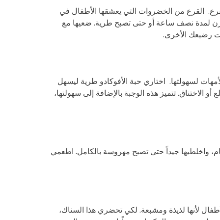
رع. القرع من الخضروات التي يعشقها الأطفال في
فرن لمدة نصف ساعة أو حتى تصبح طرية. ضعيها مع
ات رضيعك الأخرى.
ديد وفيتامينE. يعشق الأطفال هذه الوجبة، وتفضلها الأمهات لسهولتها. اختاري حبة الأفوكادو طرية ليسهل
الاختناق. تتميز هذه الوجبة بالإضافة إلى سهولتها،
، واخلطيها جيداً حتى تصبح مهروسة بالكامل. اطعمي
طفال لأنها لذيذة ومشبعة. لكي تحضري هذا السناك،