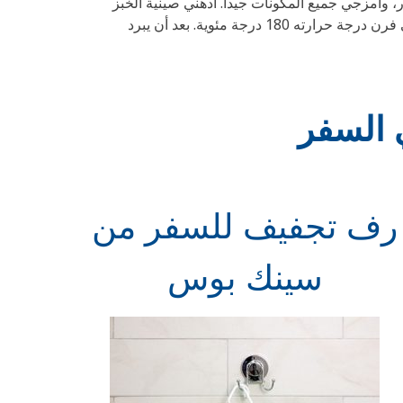
امزجي جميع المكونات جيداً. ادهني صينية الخبز
بالقليل من الزيت النباتي. ثم باستخدام ملعقة طعام وزعي حبات البسكويت فوق الصينية. اخبزي البسكويت لمدة عشر دقائق في فرن درجة حرارته 180 درجة مئوية. بعد أن يبرد
 السفر
رف تجفيف للسفر من
سينك بوس