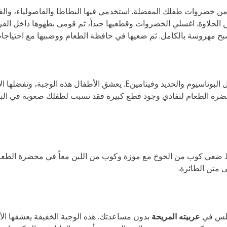
ن خضروات طفلك المفضلة. استخدمي فيها البطاطا والفاصولياء، والق
 الحلاوة. اغسلي الخضروات وقطعيها جيداً، ثم قومي بطهوها داخل ال
صبح مهروسة بالكامل. ثم ضعيها في حافظة الطعام ووضبيها مع احتياج
الأفوكادو من الأطعمة المليئة بالمواد المفيدة والمغذية مثل البوتاسيوم والح
 الطعام لتفادي وجود قطع كبيرة فقد تسبب لطفلك صعوبة في البلع أو 
قط ضعي كوب من الخوخ مع موزة وكوب من اللبن معاً في محضرة الطعام
ى متن الطائرة.
يجلس في
عربيته المريحة
بدون مساعدتك. هذه الوجبة الخفيفة يعشقها الأ