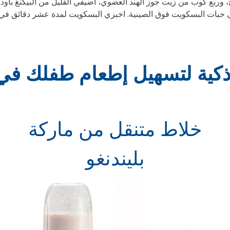
 كوب من زيت جوز الهند العضوي، أضيفي القليل من البيكنغ باودر، و
ذكية لتسهيل إطعام طفلك في
خلاط متنقل من ماركة
بليندنغو