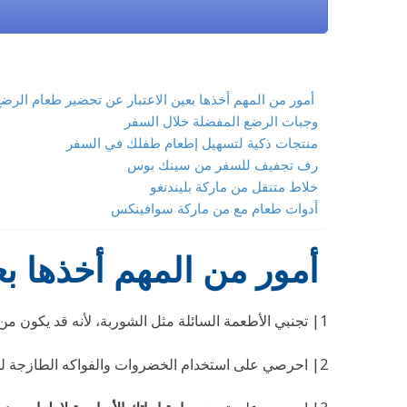
أمور من المهم أخذها بعين الاعتبار عن تحضير طعام الرض
وجبات الرضع المفضلة خلال السفر
منتجات ذكية لتسهيل إطعام طفلك في السفر
رف تجفيف للسفر من سينك بوس
خلاط متنقل من ماركة بليندنغو
أدوات طعام مع من ماركة سوافينكس
أمور من المهم أخذها ب
1| تجنبي الأطعمة السائلة مثل الشوربة، لأنه قد يكون من الصعب اصطحابها في حقيبة اليد
2| احرصي على استخدام الخضروات والفواكه الطازجة لتحضير طعام رضيعك، وهرسها في