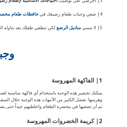
3| احرصي على توضيب
احتياجاتك الأساسية لإطعام رض
4| ضعي وجبات طعام رضيعك في
حافظات طعام مخصصة
5| لا تنسي
مناديل الرضع
لكي تنظفي طفلك بعد تناوله ال
وجب
1| الفاكهة المهروسة
يمكنك تحضير هذه الوجبة باستخدام أي فاكهة مناسبة لعمر
وهرسها. تفضل الكثير من الأمهات هذه الوجبة خلال السفر
ثم أن تضعيها في محضرة الطعام واخلطيهم جيداً حتى ي
2| كريمة الخضروات المهروسة