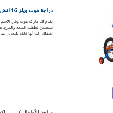
دراجة هوت ويلز 16 انش من ماركة سبارتان
تقدم لك ماركة هوت ويلز، الاسم ا
ستضمن لطفلك المتعة والمرح. هذه
لطفلك. كما أنها قابلة للتعديل ل
دراجة الأطفال كي بي اكس 20 إنش من ماركة كاو