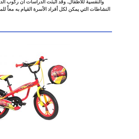
والنفسية للأطفال. وقد أثبتت الدراسات أن ركوب الدرا