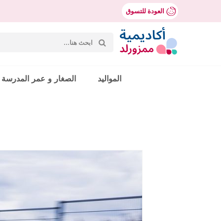
العودة للتسوق
بحث
عن:
Mumzworld
المواليد
الصغار و عمر المدرسة
حث