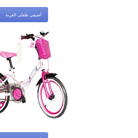
أضيفي ظغلى العربة