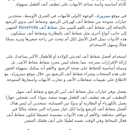
كأداة أساسية وآمنة تساعد الأمهات على تنظيف أنف الطفل بسهولة.
في موقع
ممزورل
د، الوجهة الأولى للأمهات في الشرق الأوسط، ستجدين
خيارات متنوعة من شفاط أنف كهربائي للرضع، وشفاط أنف يدوي للرضع،
بالإضافة إلى شفاط أنف بالفم للبيبي مثل
شفاط أنف NoseFrida
الشهير،
إلى جانب أنواع أخرى مثل شفاط أنف بالبطارية وشفاط أنف سيليكون.
هذه الأدوات تمثل الحل الأمثل لكل أم تبحث عن راحة صغيرها وتريد منتجًا
فعالًا وسهل الاستخدام.
استخدام أفضل شفاط أنف لحديثي الولادة أو للأطفال الأكبر يساعدك على
إزالة الإفرازات بسرعة، مما يجعله ليس مجرد شفاط مخاط الأنف، بل
وسيلة أساسية للحفاظ على صحة الرضيع. والأهم أنه يمكنك بسهولة العثور
على هذه المنتجات وشراء شفاط أنف للرضيع من خلال موقع ممزورلد، مع
الاطلاع على تقييمات شفاطات الأنف و تجارب الأمهات وأسعارها المتنوعة.
بفضل توفر خيارات مثل شفاط أنف آمن للرضع و شفاط أنف سهل
التنظيف، لم يعد تنظيف أنف الطفل مهمة صعبة. سواء كنت تفضلين جهازًا
يعمل بالكهرباء أو البطارية أو يدويًا من الصيدلية، ستجدين أن ليس هناك
أفضل شفاط أنف للرضع وإنما لكل خيار مميزاته التي تجعله مثاليًا في
مواقف مختلفة. والأهم أن هذه الأدوات مصممة خصيصًا لتكون شفاط أنف
فعال للمخاط وفي الوقت نفسه لطيفًا على أنف طفلك الصغير.