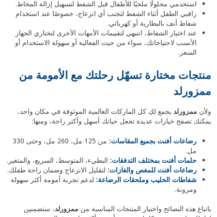
استخدمي محلولًا ملحيًا للأطفال قبل الشفط لتسهيل إزالة المخاط.
راقبي الطفل أثناء الشفط لتجنب أي انزعاج، خصوصًا عند استخدام
شفاط أنف بالبطارية أو كهربائي.
عند اختيار الشفاط، انتبهي لتقييمات الأمهات الأخرى لتختاري الجهاز
الأنسب لاحتياجاتك، سواء من حيث الفعالية أو سهولة الاستخدام أو
السعر.
منتجات مختارة تسهّل رحلتك مع الأمومة من
ممزورلد
ولأن
ممزورلد
يجمع لكِ كل الماركات العالمية الموثوقة في مكان واحد،
يمكنك تصفح خيارات عديدة تجعل حياتك أسهل وأكثر راحة، ومنها:
رضاعات أفنت بجميع المقاسات:
من 125 مل، 260 مل، وحتى 330
مل.
حلمات أفنت بمختلف التدفقات
:
البطيء، المتوسط، السريع، والمتغير.
رضاعات أفنت للمغص والغازات
:
لتقليل الانزعاج وضمان راحة طفلك.
شفاطات الحليب وملحقات الرضاعة:
لدعم تجربة أمومة أكثر سهولة
ومرونة.
باتباع هذه النصائح واختيار المنتجات المناسبة من
ممزورلد
، ستضمنين