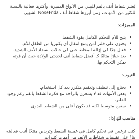
يُعتبر شفاط أنف بالفم للبيبي من الأنواع المميزة، وأكثرها فعالية بالنسبة
للكثير من الأمهات، ومن أبرزها شفاط أنف NoseFrida الشهير.
المميزات:
يتيح للأم التحكم الكامل بقوة الشفط.
يحتوي على فلتر آمن يمنع انتقال أي بكتيريا من الطفل للأم.
فعال جدًا في إزالة المخاط حتى في حالات انسداد الأنف الشديد.
يعد خيارًا مثاليًا كـ أفضل شفاط أنف لحديثي الولادة حيث أن قوته
يمكن التحكم بها.
العيوب:
يحتاج إلى تنظيف وتعقيم متكرر بعد كل استخدام.
بعض الأمهات قد لا يشعرن بالراحة مع فكرة الشفط بالفم رغم وجود
الفلتر.
سعره متوسط لكنه قد يكون أعلى من الشفاط اليدوي.
مناسب لكِ إذا:
كنت ترغبين في تحكم كامل في عملية الشفط وتريدين منتجًا أثبت فعاليته
بناءً على تقييمات شفاطات الأنف من أمهات كثيرات.