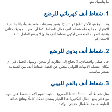
ما يناسبك منها:
1. شفاط أنف كهربائي للرضع
هذا النوع هو الأكثر تطورًا وانتشارًا. يتميز بسرعات متعددة، وأحيانًا بخاصية
الاهتزاز، مما يجعله شفاط أنف فعال للمخاط. كما أن بعض الموديلات تأتي
بتقنية الصوت المنخفض ليكون شفاط أنف هادئ لا يزعج الطفل أثناء
الاستخدام.
2. شفاط أنف يدوي للرضع
حل عملي واقتصادي. لا يحتاج إلى بطارية أو شحن، وسهل الحمل في أي
مكان. تفضله الأمهات اللواتي يبحثن عن افضل شفاط أنف من الصيدلية
بسعر مناسب.
3. شفاط أنف بالفم للبيبي
مثل شفاط أنف NoseFrida المعروف، حيث تقوم الأم بالشفط عبر أنبوب
مع فلتر يمنع انتقال البكتيريا. هذا الخيار يمنحكِ تحكمًا كاملًا ونتائج فعالة
للغاية، خاصة للأطفال حديثي الولادة.