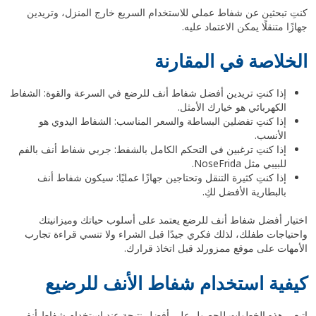
كنتِ تبحثين عن شفاط عملي للاستخدام السريع خارج المنزل، وتريدين
جهازًا متنقلًا يمكن الاعتماد عليه.
الخلاصة في المقارنة
إذا كنتِ تريدين أفضل شفاط أنف للرضع في السرعة والقوة: الشفاط
الكهربائي هو خيارك الأمثل.
إذا كنتِ تفضلين البساطة والسعر المناسب: الشفاط اليدوي هو
الأنسب.
إذا كنتِ ترغبين في التحكم الكامل بالشفط: جربي شفاط أنف بالفم
للبيبي مثل NoseFrida.
إذا كنتِ كثيرة التنقل وتحتاجين جهازًا عمليًا: سيكون شفاط أنف
بالبطارية الأفضل لكِ.
اختيار أفضل شفاط أنف للرضع يعتمد على أسلوب حياتك وميزانيتك
واحتياجات طفلك، لذلك فكري جيدًا قبل الشراء ولا تنسي قراءة تجارب
الأمهات على موقع ممزورلد قبل اتخاذ قرارك.
كيفية استخدام شفاط الأنف للرضيع
اتبعي هذه الخطوات للحصول على أفضل نتيجة عند استخدام شفاط أنف