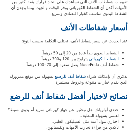
تقييمات شفاطات الأنف التي تساعدك على اتخاذ قرارك بثقة. كثير من
الأمهات أكدن أن الشفاط الكهربائي يوفر الوقت والجهد، بينما وجدن أن
الشفاط اليدوي مناسب كخيار اقتصادي وسريع.
أسعار شفاطات الأنف
عند الحديث عن سعر شفاط الأنف، تختلف التكلفة بحسب النوع:
الشفاط اليدوي يبدأ عادة من 20 إلى 50 درهماً.
الشفاط الكهربائي
يتراوح بين 120 و300 درهماً.
شفاط أنف NoseFrida يصل سعره إلى 70–100 درهماً.
تذكري أن بإمكانك شراء
شفاط أنف للرضيع
بسهولة من موقع ممزورلد
الذي يقدم خيارات متنوعة وعروضًا مستمرة.
نصائح لاختيار أفضل شفاط أنف للرضع
حددي أولوياتك: هل تبحثين عن جهاز كهربائي سريع أم يدوي بسيط؟
اهتمي بسهولة التنظيف.
اختاري مواد آمنة مثل السيليكون الطبي.
تأكدي من قراءة تجارب الأمهات وتقييماتهن.