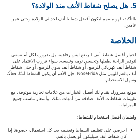
5. هل يصلح شفاط الأنف منذ الولادة؟
بالتأكيد، فهو مصمم ليكون أفضل شفاط أنف لحديثي الولادة وحتى عمر
عامين.
الخلاصة
اختيار أفضل شفاط أنف للرضع ليس رفاهية، بل ضرورة لكل أم تسعى
لتوفير الراحة لطفلها وتحسين نومه وتنفسه. سواء قررتِ الاعتماد على
شفاط أنف كهربائي للرضع، أو شفاط أنف يدوي للرضع، أو حتى شفاط
أنف بالفم للبيبي مثل NoseFrida، فإن الأهم أن يكون الشفاط آمنًا، فعالًا،
وسهل الاستخدام.
موقع ممزورلد يقدم لك أفضل الخيارات من علامات تجارية موثوقة، مع
تقييمات شفاطات الأنف صادقة من أمهات مثلك، وأسعار تناسب جميع
الميزانيات.
ولضمان أفضل استخدام للشفاط:
احرصي على تنظيف الشفاط وتعقيمه بعد كل استعمال، خصوصًا إذا
كان شفاط أنف سيليكون أو يعمل بالفم.