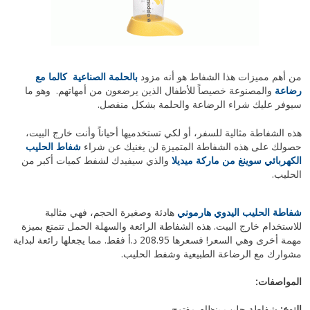
من أهم مميزات هذا الشفاط هو أنه مزود
بالحلمة الصناعية كالما مع
رضاعة
والمصنوعة خصيصاً للأطفال الذين يرضعون من أمهاتهم. وهو ما
سيوفر عليك شراء الرضاعة والحلمة بشكل منفصل.
هذه الشفاطة مثالية للسفر، أو لكي تستخدميها أحياناً وأنت خارج البيت،
حصولك على هذه الشفاطة المتميزة لن يغنيك عن شراء
شفاط الحليب
الكهربائي سوينغ من ماركة ميديلا
والذي سيفيدك لشفط كميات أكبر من
الحليب.
شفاط
ة
الحليب اليدوي هارموني
هادئة وصغيرة الحجم، فهي مثالية
للاستخدام خارج البيت. هذه الشفاطة الرائعة والسهلة الحمل تتمتع بميزة
مهمة أخرى وهي السعر! فسعرها 208.95 د.أ فقط. مما يجعلها رائعة لبداية
مشوارك مع الرضاعة الطبيعية وشفط الحليب.
المواصفات:
النوع:
شفاطة حليب بنظام مفتوح