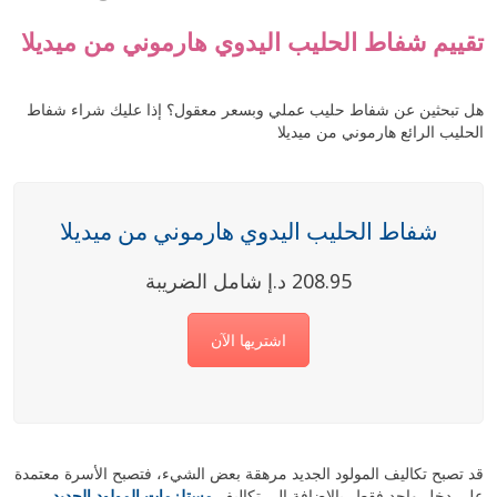
تقييم شفاط الحليب اليدوي هارموني من ميديلا
هل تبحثين عن شفاط حليب عملي وبسعر معقول؟ إذا عليك شراء شفاط
الحليب الرائع هارموني من ميديلا
شفاط الحليب اليدوي هارموني من ميديلا
208.95 د.إ شامل الضريبة
اشتريها الآن
قد تصبح تكاليف المولود الجديد مرهقة بعض الشيء، فتصبح الأسرة معتمدة
على دخل واحد فقط، بالإضافة إلى تكاليف
مستلزمات المولود الجديد