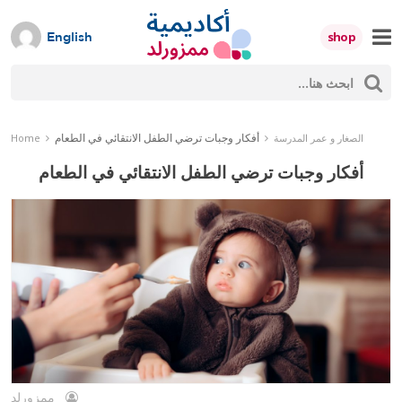
Skip
to
shop
English
content
ث
Mumzworld
حث
أفكار وجبات ترضي الطفل الانتقائي في الطعام
الصغار و عمر المدرسة
Home
أفكار وجبات ترضي الطفل الانتقائي في الطعام
ممزورلد