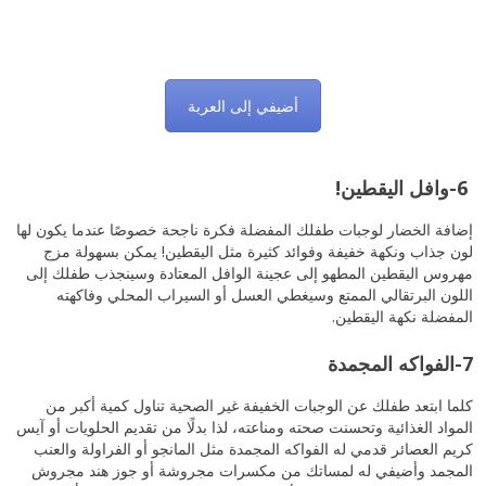
أضيفي إلى العربة
6-وافل اليقطين!
إضافة الخضار لوجبات طفلك المفضلة فكرة ناجحة خصوصًا عندما يكون لها
لون جذاب ونكهة خفيفة وفوائد كثيرة مثل اليقطين! يمكن بسهولة مزج
مهروس اليقطين المطهو إلى عجينة الوافل المعتادة وسينجذب طفلك إلى
اللون البرتقالي الممتع وسيغطي العسل أو السيراب المحلي وفاكهته
المفضلة نكهة اليقطين.
7-الفواكه المجمدة
كلما ابتعد طفلك عن الوجبات الخفيفة غير الصحية تناول كمية أكبر من
المواد الغذائية وتحسنت صحته ومناعته، لذا بدلًا من تقديم الحلويات أو آيس
كريم العصائر قدمي له الفواكه المجمدة مثل المانجو أو الفراولة والعنب
المجمد وأضيفي له لمساتك من مكسرات مجروشة أو جوز هند مجروش