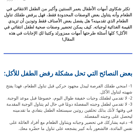
تكثر شكاوى أمهات الأطفال بعمر السنتين وأكبر من
الطفل الانتقائي في
الطعام
وأنه يتناول بعض الوصفات المحدودة فقط، فهل يرفض طفلك تناول
الطعام الذي تقدمينه؟ هل يفضل بعض الأصناف فقط وتودين أن تزيدي
القيمة الغذائية لوجباته. كيف يمكن تحضير وصفات صحية لطفل انتقائي في
الأكل؟ كلها أسئلة طرحتها أمهات ممزورلد وكتبنا لكِ الإجابات في هذه
المقال!
بعض النصائح التي تحل مشكلة رفض الطفل للأكل:
1- امنحي طفلك الفرصة ليبذل مجهود حركي قبل تناول الطعام، فهذا يفتح
شهيته لتناول الأكل.
2- لا تقدمي لطفلك وجبات خفيفة طوال اليوم، خصوصًا قبل موعد الوجبة.
3- لا تقدمي لطفل وجبته المفضلة دومًا في حال لم يتناول الوجبة المقدمة
في وقتها؛ لأنك بذلك تخلقين روتين سيستغله الطفل بتفادي ما تقدمينه
ليحصل على وجبته المفضلة.
4- دعيه يشاركك في تحضير وجباته ويتناول الطعام مع أفراد العائلة على
نفس المائدة، فالشعور بأنه كبير يشجعه على تناول ما حضّره معك.