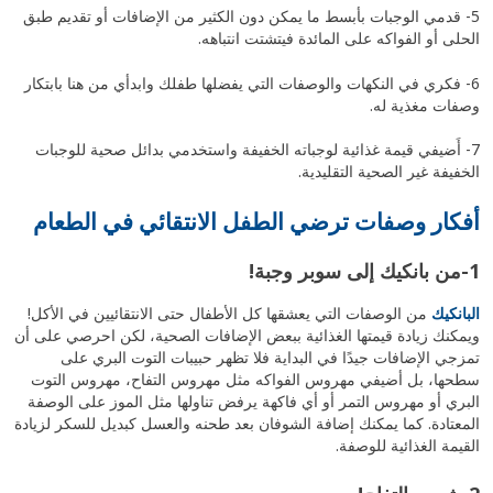
5- قدمي الوجبات بأبسط ما يمكن دون الكثير من الإضافات أو تقديم طبق
الحلى أو الفواكه على المائدة فيتشتت انتباهه.
6- فكري في النكهات والوصفات التي يفضلها طفلك وابدأي من هنا بابتكار
وصفات مغذية له.
7- أَضيفي قيمة غذائية لوجباته الخفيفة واستخدمي بدائل صحية للوجبات
الخفيفة غير الصحية التقليدية.
أفكار وصفات ترضي
الطفل الانتقائي في الطعام
1-من بانكيك إلى سوبر وجبة!
البانكيك
من الوصفات التي يعشقها كل الأطفال حتى الانتقائيين في الأكل!
ويمكنك زيادة قيمتها الغذائية ببعض الإضافات الصحية، لكن احرصي على أن
تمزجي الإضافات جيدًا في البداية فلا تظهر حبيبات التوت البري على
سطحها، بل أضيفي مهروس الفواكه مثل مهروس التفاح، مهروس التوت
البري أو مهروس التمر أو أي فاكهة يرفض تناولها مثل الموز على الوصفة
المعتادة. كما يمكنك إضافة الشوفان بعد طحنه والعسل كبديل للسكر لزيادة
القيمة الغذائية للوصفة.