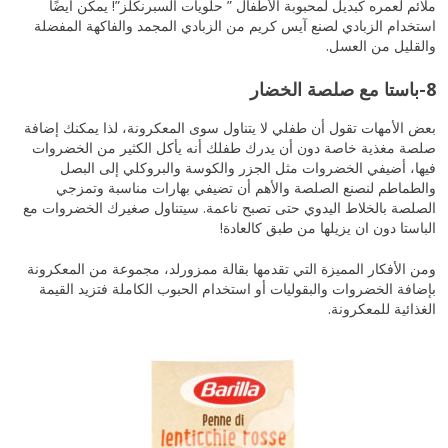
ملائم لعمره كبديل لمحبوبة الأطفال ” حلويات السبرنكلز”! يمكن أيضًا
استخدام الزبادي لصنع آيس كريم من الزبادي المجمد والفاكهة المفضلة
والقليل من العسل.
8-باستا مع صلصة الخضار
بعض الأمهات تقول أن طفلي لا يتناول سوى المعكرونة، لذا يمكنك إضافة
صلصة مغذية خاصة دون أن يدرك طفلك أنه يأكل الكثير من الخضروات
فيها، أضيفي الخضروات مثل الجزر والكوسة والبروكلي إلى البصل
والطماطم لنصنع الصلصة والأهم أن تضيفي بهارات مناسبة وتمزجي
الصلصة بالخلاط اليدوي حتى تصبح ناعمة. سيتناول صغيرك الخضروات مع
الباستا دون ان يزيلها من طبق كالعادة!
ومن الأفكار المميزة التي تقدمها بقالة ممزورلد، مجموعة من المعكرونة
بإضافة الخضروات والبقوليات أو استخدام الحبوب الكاملة فتزيد القيمة
الغذائية للمعكرونة.