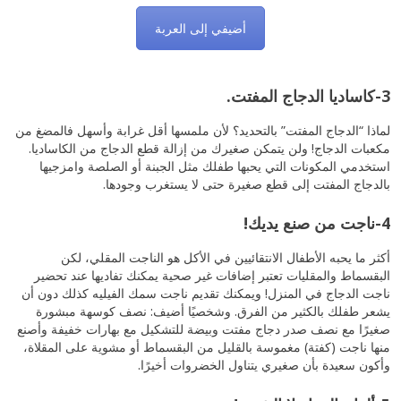
أضيفي إلى العربة
3-كاساديا الدجاج المفتت.
لماذا “الدجاج المفتت” بالتحديد؟ لأن ملمسها أقل غرابة وأسهل فالمضغ من
مكعبات الدجاج! ولن يتمكن صغيرك من إزالة قطع الدجاج من الكاساديا.
استخدمي المكونات التي يحبها طفلك مثل الجبنة أو الصلصة وامزجيها
بالدجاج المفتت إلى قطع صغيرة حتى لا يستغرب وجودها.
4-ناجت من صنع يديك!
أكثر ما يحبه الأطفال الانتقائيين في الأكل هو الناجت المقلي، لكن
البقسماط والمقليات تعتبر إضافات غير صحية يمكنك تفاديها عند تحضير
ناجت الدجاج في المنزل! ويمكنك تقديم ناجت سمك الفيليه كذلك دون أن
يشعر طفلك بالكثير من الفرق. وشخصيًا أضيف: نصف كوسهة مبشورة
صغيرًا مع نصف صدر دجاج مفتت وبيضة للتشكيل مع بهارات خفيفة وأصنع
منها ناجت (كفتة) مغموسة بالقليل من البقسماط أو مشوية على المقلاة،
وأكون سعيدة بأن صغيري يتناول الخضروات أخيرًا.