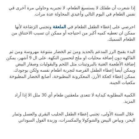
إذا شعرت أن طفلك لا يستسيغ الطعام، لا تجبريه وحاولي مرة أخرى في
نفس الطعام في اليوم التالي وأعيدي المحاولة عدة مرات.
احرصي على إعطاء الطفل الطعام في
الملعقة
وتجنبي الرَضَاعة لأنها
ممكن ان تعطيه كميه أكبر من احتياجه أو ممكن ان تسبب الاختناق من
الطعام السميك.
البدء بقمح الرز المدعم بالحديد ومن ثم الخضار متنوعة مهروسة ومن ثم
الفاكهة دون إضافة محليات او ملح لتحسين النكهة. على ال 9 أشهر، يمكن
إضافة الأطعمة الغنية بالبروتينات مثل اللحم والبقوليات وصفار البيض
ويمكن أيضا إعطاء الطفل الفرصة لتجربة اطعام نفسه ولكن بوجودك.
ممكن إعطاء كعكة الأرز، المعكرونة المطبوخة، أصابع الخضار المطبوخة
مكعبات الجبنة.
الكمية المطلوبة كبداية لا تتعدى ملعقتين طعام أي 30 ملل الا إذا أراد
المزيد.
خلال السنة الأولى، تجنبي إعطاء الطفل الحليب البقري والعسل وثمار
البحر، وبياض البيض والشوكولا والمكسرات، وزبدة الفول السوداني