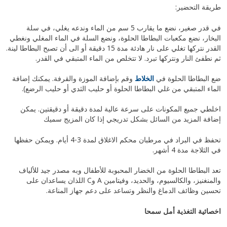
طريقة التحضير:
في قدر صغير، نضع ما يقارب 5 سم من الماء وندعه يغلي، في سلة
البخار، نضع مكعبات البطاطا الحلوة، ونضع السلة في الماء المغلي ونغطي
القدر نتركها تغلي على نار هادئة مدة 15 دقيقة أو الى أن تصبح البطاطا لينة.
ثم نطفئ النار ونتركها تبرد. لا تتخلص من الماء المتبقي في القدر.
ضع البطاطا الحلوة في
الخلاط
وقم بإضافة الموزة والقرفة. يمكنك إضافة
الماء المتبقي من غلي البطاطا الحلوة أو حليب الثدي أو حليب الرضع).
اخلطي جميع المكونات على سرعة عالية لمدة دقيقة أو دقيقتين. يمكن
إضافة المزيد من السائل بشكل تدريجي إذا كان المزيج سميك
تحفظ في البراد في مرطبان محكم الاغلاق لمدة 3-4 أيام. ويمكن حفظها
في الثلاجة مدة 4 أشهر.
تعد البطاطا الحلوة من الخضار المحبوبة للأطفال وبه مصدر جيد للألياف
والمنغنيز، والكالسيوم، والحديد، وفيتامين A وC اللذان يساعدان على
تحسين وظائف الدماغ والنظر وتساعد على دعم جهاز المناعة.
اخصائية التغذية
أمل سمحا