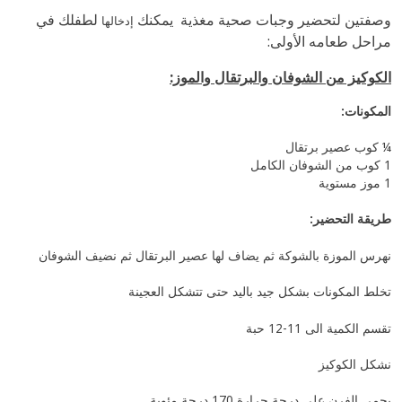
وصفتين لتحضير وجبات صحية مغذية يمكنك
لطفلك في
إدخالها
مراحل طعامه الأولى:
الكوكيز من الشوفان والبرتقال والموز:
المكونات:
¼ كوب عصير برتقال
1 كوب من الشوفان الكامل
1 موز مستوية
طريقة التحضير:
نهرس الموزة بالشوكة ثم يضاف لها عصير البرتقال ثم نضيف الشوفان
تخلط المكونات بشكل جيد باليد حتى تتشكل العجينة
تقسم الكمية الى 11-12 حبة
نشكل الكوكيز
يحمى الفرن على درجة حرارة 170 درجة مئوية