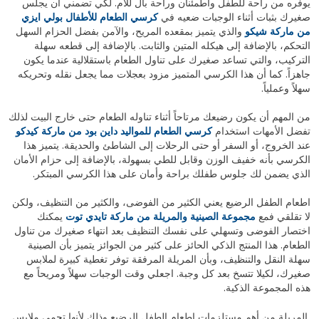
يوفره من راحة للطفل واطمئنان وراحة بال للأم. لكي تضمني أن يجلس
صغيرك بثبات أثناء الوجبات ضعيه في
كرسي الطعام للأطفال بولي ايزي
من ماركة شيكو
والذي يتميز بمقعده المريح، والآمن بفضل الحزام السهل
التحكم، بالإضافة إلى هيكله المتين والثابت. بالإضافة إلى قطعه سهلة
التركيب، والتي تساعد صغيرك على تناول الطعام باستقلالية عندما يكون
جاهزاً. كما أن هذا الكرسي المتميز مزود بعجلات مما يجعل نقله وتحريكه
سهلاً وعملياً.
من المهم أن يكون رضيعك مرتاحاً أثناء تناوله الطعام حتى خارج البيت لذلك
تفضل الأمهات استخدام
كرسي الطعام للمواليد داين بود من ماركة كيدكو
عند الخروج، أو السفر أو حتى الرحلات إلى الشاطئ والحديقة. يتميز هذا
الكرسي بأنه خفيف الوزن وقابل للطي بسهولة، بالإضافة إلى حزام الأمان
الذي يضمن لك جلوس طفلك براحة وأمان على هذا الكرسي المبتكر.
اطعام الطفل الرضيع يعني الكثير من الفوضى، والكثير من التنظيف، ولكن
لا تقلقي فمع
مجموعة الصينية والمريلة من ماركة تايدي توت
يمكنك
اختصار الفوضى وتسهلي على نفسك التنظيف بعد انتهاء صغيرك من تناول
الطعام. هذا المنتج الذكي الحائز على كثير من الجوائز يتميز بأن الصينية
سهلة النقل والتنظيف، وبأن المريلة المرفقة توفر تغطية كبيرة لملابس
صغيرك، لكيلا تتسخ بعد كل وجبة. اجعلي وقت الوجبات سهلاً ومريحاً مع
هذه المجموعة الذكية.
المريلة من أهم مستلزمات اطعام الطفل الرضيع وذلك لأنها تحمي ملابس