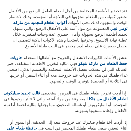
عند تحضير الأطعمة المختلفة من أجل اطعام الطفل الرضيع من الأفضل
تحضير كميات من الطعام لتخزينها في الثلاجة أو المجمدة، وذلك لاختصار
الوقت والمجهود. لذلك تحب الأمهات
أكواب الطعام للتجميد من ماركة
تومي تيبي
المصنوعة من مواد آمنة على الأطفال الرضع، والتي تسهل
تجميد أطعمة الرضع بسهولة وأمان. حضري عدة وجبات لصغيرك خلال
عطلة نهاية الأسبوع، وخزنيها باستخدام هذه الأكواب الذكية لتضمني أن
يحصل صغيرك على طعام لذيذ محضر في البيت طيلة الأسبوع.
تعشق الأمهات الكثيرات الانشغال والخروج مع أطفالها استخدام
حاويات
حفظ الطعام من ماركة شيكو
فهي مثالية لتخزين الأطعمة المختلفة، حتى
السائلة التي لن تنسكب بفضل الأغطية المحكمة والتصميم الذكي. اصحبي
غداء طفلك في هذه الحاويات عند خروجك معه أو أثناء السفر، أو خزنيها
في الثلاجة أو المجمدة لتوفري الوقت والمجهود.
إذا أردت تخزين طعام طفلك في الفريزر استخدمي
قالب تجميد سيليكوني
لطعام الأطفال من هاكا
المصنوعة من مواد آمنة، والتي لا تتأثر بوجودها في
المجمدة، أو المايكرويف أو غسالة الصحون. مما يجعلها مثالية لحفظ أطعمة
الأطفال وإعادة تسخينها بسهولة.
إذا أردت أخذ طعام صغيرك عند خروجك معه إلى الحديقة، أو السوق أو
أثناء السفر، ضعي طعام طفلك المحضر في البيت في
حافظة طعام على