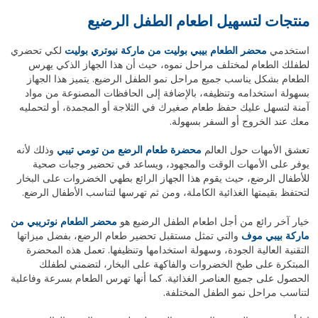
منتجات لتسهيل اطعام الطفل الرضيع
استخدمي
محضر الطعام بيبي بوليت من ماركة نيوتري بوليت
لكي تحضري
لطفلك الطعام لمختلف مراحل نموه، حيث أن هذا الجهاز الذكي يهرس
الطعام بشكل يناسب جميع مراحل نمو الطفل الرضيع. يتميز هذا الجهاز
بسهولة استخدامه وتنظيفه، بالإضافة إلى الحافظات المصنوعة من مواد
آمنة لتسهل عليك حفظ طعام صغيرك في الثلاجة أو المجمدة، أو لتحمليه
معك عند الخروج أو السفر بسهولة.
تعشق الأمهات حول العالم
محضرة طعام الرضع من تومي تيبي
وذلك لأنه
يوفر على الأمهات الوقت والمجهود، ويساعد في تحضير وجبات صحية
للأطفال الرضع، حيث يقوم هذا الجهاز الرائع بطهي الخضروات على البخار
لتحتفظ بقيمتها الغذائية الكاملة، ومن ثم تهرسها لتناسب الأطفال الرضع.
خيار آخر رائع من أجل اطعام الطفل الرضيع هو
محضر الطعام نوتريبي من
ماركة بيبي موف
والتي تمثل مستقبل تحضير طعام الرضع، بفضل ميزاتها
التقنية العالية الجودة، وسهولة استخدامها وتنظيفها. تعمل هذه المحضرة
المبتكرة على طبخ الخضروات والفاكهة على البخار، لتضمني لطفلك
الحصول على جميع العناصر الغذائية. كما أنها تهرس الطعام بسرعة وفاعلية
لتناسب مراحل نمو الطفل المختلفة.