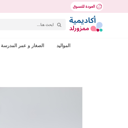
العودة للتسوق
بحث
عن:
Mumzworld
المواليد
الصغار و عمر المدرسة
حث