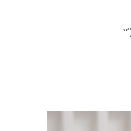
مغص.
.