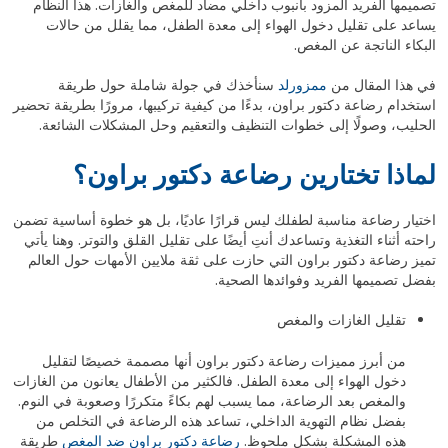
تصميمها الفريد المزود بأنبوب داخلي مضاد للمغص والغازات. هذا النظام
يساعد على تقليل دخول الهواء إلى معدة الطفل، مما يقلل من حالات
البكاء الناتجة عن المغص.
في هذا المقال من
ممزورلد
سنأخذك في جولة شاملة حول طريقة
استخدام رضاعة دكتور براون، بدءًا من كيفية تركيبها، مرورًا بطريقة تحضير
الحليب، وصولًا إلى خطوات التنظيف والتعقيم وحل المشكلات الشائعة.
لماذا تختارين رضاعة دكتور براون؟
اختيار رضاعة مناسبة لطفلك ليس قرارًا عاديًا، بل هو خطوة أساسية تضمن
راحته أثناء التغذية وتساعدك أنتِ أيضًا على تقليل القلق والتوتر. وهنا يأتي
تميز رضاعة دكتور براون التي حازت على ثقة ملايين الأمهات حول العالم
بفضل تصميمها الفريد وفوائدها الصحية.
تقليل الغازات والمغص
من أبرز مميزات رضاعة دكتور براون أنها مصممة خصيصًا لتقليل
دخول الهواء إلى معدة الطفل. فالكثير من الأطفال يعانون من الغازات
والمغص بعد الرضاعة، مما يسبب لهم بكاءً متكررًا وصعوبة في النوم.
بفضل نظام التهوية الداخلي، تساعد هذه الرضاعة في التخلص من
هذه المشكلة بشكل ملحوظ.
رضاعة دكتور براون ضد المغص
طريقة