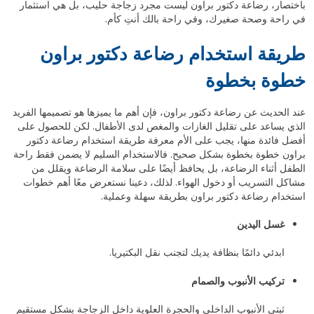
باختصار، رضاعة دكتور براون ليست مجرد زجاجة حليب، بل هي استثمار
في راحة وصحة صغيرك، وفي راحة بالك أنتِ كأم.
طريقة استخدام رضاعة دكتور براون
خطوة بخطوة
عند الحديث عن رضاعة دكتور براون، فإن أهم ما يميزها هو تصميمها الفريد
الذي يساعد على تقليل الغازات والمغص لدى الأطفال. لكن للحصول على
أفضل فائدة منها، يجب على الأم معرفة طريقة استخدام رضاعة دكتور
براون خطوة بخطوة بشكل صحيح. فالاستخدام السليم لا يضمن فقط راحة
الطفل أثناء الرضاعة، بل يحافظ أيضًا على سلامة الرضاعة ويقلل من
مشاكل التسريب أو دخول الهواء. لذلك، دعينا نستعرض معًا أهم خطوات
استخدام رضاعة دكتور براون بطريقة سهلة وعملية.
غسل اليدين
ابدئي دائمًا بنظافة يديك لتجنب نقل البكتيريا.
تركيب الأنبوب والصمام
ثبتي الأنبوب الداخلي والحجرة العلوية داخل الزجاجة بشكل مستقيم