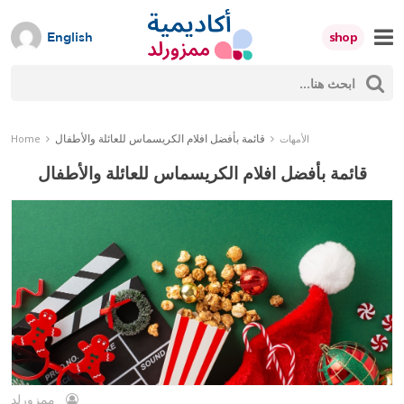
Skip
to
shop
English
content
ث
Mumzworld
حث
قائمة بأفضل افلام الكريسماس للعائلة والأطفال
الأمهات
Home
قائمة بأفضل افلام الكريسماس للعائلة والأطفال
ممزورلد