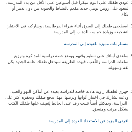
عودي طفلك على النوم مبكراً قبل أسبوعين على الأقل من بدء المدرسة،
ليتعود على روتين يومي جديد مفعم بالنشاط والحيوية من دون تذمر أو
بكاء.
اصطحبي طفلك إلى السوق أثناء شراء القرطاسية، وشاركيه في الاختيار؛
لتشجيعه وزيادة حماسه للذهاب إلى المدرسة.
مستلزمات مميزة للعودة إلى المدرسة
ساعدي أبنائك على تنظيم وقتهم ووضع خطة دراسية للمذاكرة وتوزيع
ساعات الدراسة واللّعب، فبهذه الطريقة سيدخل طفلك عامه الجديد بكل
ثقة وسهولة.
جهزي لطفلك زاوية هادئة خاصة للدراسة بعيدة عن أماكن اللهو والعب،
ودعيه يشارك في اختيار ألوانها وترتيبها. فهذا يدفع طفلك ويحفزه أكثر على
الدراسة، ويمكنكِ أيضاً تثبيت رف على الحائط لِيَصِف عليها طفلك الكتب
بشكل مرتب ومنسق.
اقرئي المزيد عن الاستعداد للعودة إلى المدرسة