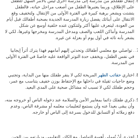
إنتقال طفلكم من مدرسة إلى مدرسة أخرى ليس بالأمر السهل للطفل
على الإطلاق، وربما يعتبرها الطفل من أصعب مراحل حياته، فالطفل
يتشتت ويشعر برهبة كبيرة في الفترة الأولى من الإنتقال. ولتخفيف وقع
الانتقال على أبنائك يفضل زيارة المدرسة الجديدة بصحبة أطفالك قبل أيام
من العودة، ليتعرف عليها أكثر ولتتكون عنده خلفية أوسع عن شكل
المدرسة وأماكن اللعب والصف ومدخل المدرسة ومخرجها وغيرها، لكي لا
يشعر بأنه تائه في أول يوم أو بعزلة عن غيره.
. تواصلي مع معلمي أطفالك وتحدثي إليهم أمامهم فهذا يترك أثراً إيجابيا
في نفس الطفل، ويخفف حدة التوتر الواقعة عليه خاصةً في الفترة الأولى
من المدرسة.
اختاري
حقائب الظهر
المريحة لكي لا ينفر طفلك منها من البداية، وتجنبي
وضع حاجيات ثقيلة في داخلها مع الإحتفاظ بوزن خفيف يتناسب مع عمر،
وحجم طفلك لكي لا تسبب له مشاكل صحية على المدى البعيد.
ذكري طفلك دائما بمعايير الأمن والسلامة عند دخوله الباص أو خروجه منه،
وأن يبقى بعيداً عنه وأن يستمع لتعليمات معلمه أو مشرفة الباص، وعدم
دفع زملائه أو التسابق للدخول بسرعة إلى الباص أو خارجه.
احذري أنْ تُهملي أهمية التواصل مع الكادر التعليمي وزيارتهم بين الحين