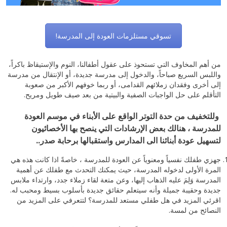
تسوقي مستلزمات العودة إلى المدرسة!
من أهم المخاوف التي تستحوذ على عقول أطفالنا، النوم والإستيقاظ باكراً،
واللبس السريع صباحاً، والدخول إلى مدرسة جديدة، أو الإنتقال من مدرسة
إلى أخرى وفقدان زملائهم القدامى، أو ربما خوفهم الأكبر من صعوبة
التأقلم على حل الواجبات الصفية والبيتية من بعد صيف طويل ومريح.
وللتخفيف من حدة التوتر الواقع على الأبناء في موسم العودة
للمدرسة ، هنالك بعض الإرشادات التي ينصح بها الأخصائيون
لتسهيل عودة أبنائنا الى المدارس واستقبالها برحابة صدر
..
جهزي طفلك نفسياً ومعنوياً عن العودة للمدرسة ، خاصةً اذا كانت هذه هي
المرة الأولى لدخوله المدرسة، حيث يمكنك التحدث مع طفلك عن أهمية
المدرسة وَلِمَ عليه الذهاب إليها، وعن متعة لقاء زملاء جدد، وارتداء ملابس
جديدة وحقيبة جميلة وأنه سيتعلم حقائق جديدة بأسلوب بسيط ومحبب له.
اقرئي المزيد في هل طفلي مستعد للمدرسة؟ لتتعرفي على المزيد من
النصائح من لمسة.