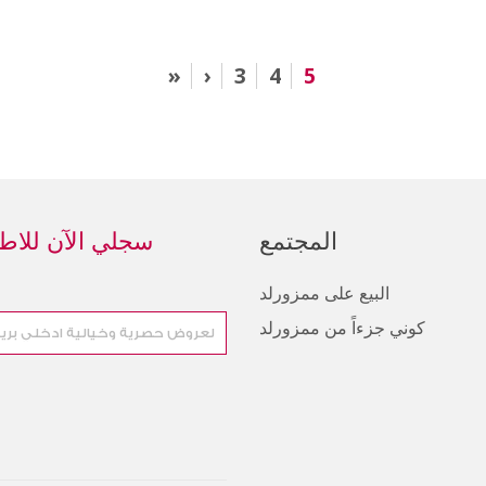
«
‹
3
4
5
المجتمع
سجلي الآن للاطل
البيع على ممزورلد
كوني جزءاً من ممزورلد