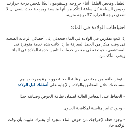
الطفل وفحص الطفل أثناء خروجه. وسيقومون أيضًا بفحص درجة حرارتك
وحوض السباحة كل ساعة للتأكد من أنها مناسبة ومريحة حيث ينبغي ان لا
تتعدى درجة الحرارة 37 درجة مئوية.
احتياطات الولادة في الماء:
إذا كنتِ تفكرين في الولادة في الماء فتحدثي إلى أخصائي الرعاية الصحية
في وقت مبكر من الحمل لمعرفة ما إذا كانت هذه خدمة متوفرة في
المستشفى، حيث تغطي معظم خدمات التامين خدمة الولادة في الماء.
ويجب التأكد من:
– توفر طاقم من مختصي الرعاية الصحية ذوو خبرة ومرخص لهم
لمساعدتك خلال المخاض والولادة والإجابة على
أسئلتك قبل الولادة
.
– الحفاظ على المعايير العالية لضمان نظافة الحوض وصيانته جيدًا.
– وجود تدابير مناسبة لمكافحة العدوى.
– وجود خطة لإخراجك من حوض الماء بمجرد أن يخبرك طبيبك بأن وقت
الولادة حان.