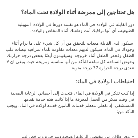
هل تحتاجين إلى ممرضة أثناء الولادة تحت الماء؟
دور القابلة في الولادة في الماء هو نفسه دورها في الولادة المهبلية
الطبيعية.، أي أنها تراقبك أنت وطفلك أثناء المخاض والولادة.
سيكون لدى القابلة معدات للتحقق من أن كل شيء على ما يرام أثناء
وجودك في الماء، سيكون لديهم معدات مقاومة للماء لمراقبة نبضات قلب
الطفل وفحص الطفل أثناء خروجه. وسيقومون أيضًا بفحص درجة حرارتك
وحوض السباحة كل ساعة للتأكد من أنها مناسبة ومريحة حيث ينبغي ان لا
تتعدى درجة الحرارة 37 درجة مئوية.
احتياطات الولادة في الماء:
إذا كنت تفكر في الولادة في الماء، فتحدث إلى أخصائي الرعاية الصحية
في وقت مبكر من الحمل لمعرفة ما إذا كانت هذه خدمة يقدمها
المستشفى، إذ تغطي معظم خدمات التامين خدمة لولادة في الماء. ويجب
التأكد من:
– توفر طاقم من مختصي الرعاية الصحية ذوو خبرة ومرخص لهم