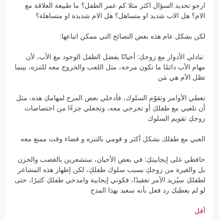
ارجو تحديد السؤال اكثر مثلا كم عمر الطفل؟ ما طبيعة العلاقة مع
الام؟ هل الاب شديد او متساهل؟ هل الام شديدة او متساهلة؟
لكن بشكل عام هذه بعض النصائح التي ممكن اتباعها:
تبادلي الأدوار مع زوجكِ: أحيانًا يفضل الطفل الوجود مع الأب، لأن
مهام الأب دائمًا ما تكون مرحة، مثل اللعب والخروج معه للتنزه، بينما
تظل الأم هي مَن
تعطي الأوامر وتقوّم السلوك، فأدخلي بعض المرح لمهامكِ هذه، مثل
أن تلعبي مع طفلكِ أو تخرجي معه، وتجعلي جزءًا من اختصاصات
زوجكِ تقويم السلوك
العبي مع طفلك بشكل أكثر و قومي بالتنزه و قضاء وقت ممتع معه
حافظي على إيجابيتكِ: في بعض الأحيان، ستشعرين بالغضب والحزن
بل والغيرة من زوجكِ بسبب سلوك طفلكِ، لكن إظهار هذه المشاعر
لطفلكِ سيُزيد الأمر تعقيدًا، فكوني إيجابية وامدحي طفلكِ كثيرًا، حتى
لو لم يعطيكِ رد فعل بأنه سعيد بهذا المدح
أقل