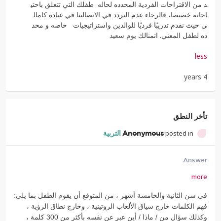
د
من
الاقتراحات
الفردية
المحدد
ه
لحاله
طفلك
التي
تتعلق
باحتي
اجاته
خصيصا،
فالرجاء
عدم
الترد
د
في
الاتصالبنا
في
عيادة
كامال
ي
حيث
نقدم
تدريبًا
فرديًا
للوا
لدين
واستراتيجيات
خاصه
و
محد
ده
لطفل
المعني
.
اتمنالك
يوم
سع
يد
less
4 years
تأخر النطق
posted in
Anonymous
التربية
Answer
more
في سن الثانية والخامسة أشهر ، من المتوقع أن يقوم الطفل بما يلي:
فهم الكلمات خارج سياق الألعاب الروتينية ، وخارج نطاق الرؤية ،
وكذلك سؤال من / ماذا / أين عبر عن نفسه بأكثر من 300 كلمة ،