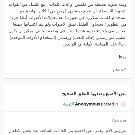
وبنية نحوية بسيطة من كلمتين أو ثلاث كلمات ، مع القليل من القواعد
النحوية البسيطة. أن يتمتع بمستوى مُرضٍ من الكلام الواضح مع
استخدام كلمات متكررة في تعبيره ؛ تعد تعديلات الأصوات أيضًا جزءًا
من التطوير ؛ سيحاول الطفل نطق الأصوات ولم يتم اكتسابها جميعًا
بعد. يوصى بإجراء تقييم عندما نشك في وضعه الحالي. يمكن أن يكون
التقييم غير رسمي (حالة اللعب) ورسمي (استخدام الأدوات الموحدة)
، بناءً على المقابلة الأولية مع الوالدين.
less
5 years
مص الأصبع وصعوبة النطق الصحيح
posted in
Anonymous
التربية
Answer
عزيزتي الأم، يعتبر مص الاصبع من العادات الشائعة عند بعض الاطفال