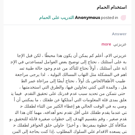
استخدام الحمام
posted in
Anonymous
التدريب على الحمام
Answer
عزيزتي
more
عزيزتي
الام،
أعلم
كم
يمكن
أن
ي
كون
هذا
محبطًا
،
لكن
قبل
الإجا
بة
على
أسئلتك
،
نحتاج
إلى
توضي
ح
بعض
العوامل
لمساعدتي
في
الإج
ابة على
أسئلتك
،
أولاً
نحتاج
ل
لتأكد
من
عدم
وجود
حالة
طبية
تس
اهم
في
المشكلة
مثل
التهاب
المس
الك
البولية
،
لذا
يرجى
مراجعة
طبيب
الأطفالالخاص
بك
أولاً
،
نحتاج
أيضًا
إلى
مراعاة
عمر
الط
فل
،
والمدة
التي
كنتي
تحاولين
فيها،
والطرق
التي
استخدمتيها
،
حتى
نتمكن
من
تحديد سبب
عدم
قد
رتك
على
تحقيق
التقدم
.
فيما
يت
علق
بمدى
قلة
المعلومات
التي
أم
تلكها
عن
طفلك
،
ما
يمكنني
أن
أ
وصي
به
في
الوقت
الحالي
هو
إعطاء
الكثير
من
الثناء
لطفلك
ح
تي
عندما
يقدم
طفلك
علي
أقل
تقد
م
نحو
أهدافه،
مهما
كان
هذا
الت
قدم
صغير
،
وقم
بتقسيم
الهدف
إل
ى خطوات
صغيرة
قابلة
للتحقيق
،
و
مكافأة
كل
خطوة
بمفردها
،
و
أخي
رًا
حاولي
خلق
الحوافز
لطفلك
ح
تى
يسعده
الاقدام
علي
السلوك
ال
مطلوب
،إذا
كنت
بحاجة
إلى
المزي