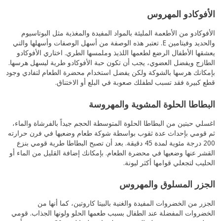
الأفوكادو المهروس
الأفوكادو من الأطعمة المليئة بالمواد المفيدة والمغذية مثل البوتاسيوم
والحديد وفيتامين E. تعتبر هذه الوصفة من أسهل الوصفات وأسهلها والتي
يعشقها الأطفال الرضع لطعمها اللذيذ وملمسها الطري. اختاري الأفوكادو
الطازج ويفضل العضوي، يجب أن تكون حبة الأفوكادو طرية ليسهل هرسها.
بإمكانك هرسها بالشوكة ولكن يفضل استخدام محضرة الطعام لتفادي وجود
قطع كبيرة فقد تسبب لطفلك صعوبة في البلع أو الاختناق.
البطاطا الحلوة المشوية والمهروسة
اغسلي حبتين من البطاطا الحلوة المتوسطة الحجم جيداً بالفرشاة والماء،
ثم قومي بإحداث عدة ثقوب بواسطة شوكة طعام وضعيها في فرن حرارته
200 درجة مئوية لمدة 45 دقيقة. بعد أن تصبح البطاطا طرية قومي بنزع
القشر عنها وضعيها في محضرة الطعام. بإمكانك إضافة القليل من الماء أو
الحليب لتجعلي قوامها أكثر ليونة.
الجزر المسلوق والمهروس
الجزر من الخضروات المفيدة والغنية بالبيتا كاروتين، كما أنها من
الخضروات المفضلة عند الطفال بسبب طعمها الحلو ولونها الجذاب. قومي