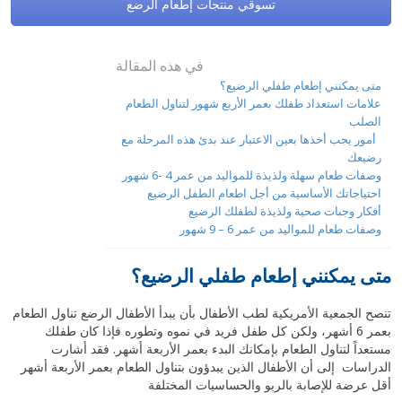
تسوقي منتجات إطعام الرضع
في هذه المقالة
متى يمكنني إطعام طفلي الرضيع؟
علامات استعداد طفلك بعمر الأربع شهور لتناول الطعام
الصلب
أمور يجب أخذها بعين الاعتبار عند بدئ هذه المرحلة مع
رضيعك
وصفات طعام سهلة ولذيذة للمواليد من عمر 4 -6 شهور
احتياجاتك الأساسية من أجل اطعام الطفل الرضيع
أفكار وجبات صحية ولذيذة لطفلك الرضيع
وصفات طعام للمواليد من عمر 6 – 9 شهور
متى يمكنني إطعام طفلي الرضيع؟
تنصح الجمعية الأمريكية لطب الأطفال بأن يبدأ الأطفال الرضع تناول الطعام
بعمر 6 أشهر، ولكن كل طفل فريد في نموه وتطوره فإذا كان طفلك
مستعداً لتناول الطعام بإمكانك البدء بعمر الأربعة أشهر. فقد أشارت
الدراسات إلى أن الأطفال الذين يبدؤون بتناول الطعام بعمر الأربعة أشهر
أقل عرضة للإصابة بالربو والحساسيات المختلفة