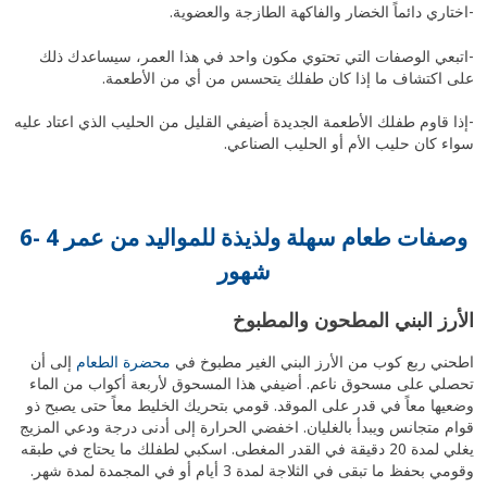
-اختاري دائماً الخضار والفاكهة الطازجة والعضوية.
-اتبعي الوصفات التي تحتوي مكون واحد في هذا العمر، سيساعدك ذلك
على اكتشاف ما إذا كان طفلك يتحسس من أي من الأطعمة.
-إذا قاوم طفلك الأطعمة الجديدة أضيفي القليل من الحليب الذي اعتاد عليه
سواء كان حليب الأم أو الحليب الصناعي.
وصفات طعام سهلة ولذيذة للمواليد من عمر 4 -6
شهور
الأرز البني المطحون والمطبوخ
اطحني ربع كوب من الأرز البني الغير مطبوخ في
محضرة الطعام
إلى أن
تحصلي على مسحوق ناعم. أضيفي هذا المسحوق لأربعة أكواب من الماء
وضعيها معاً في قدر على الموقد. قومي بتحريك الخليط معاً حتى يصبح ذو
قوام متجانس ويبدأ بالغليان. اخفضي الحرارة إلى أدنى درجة ودعي المزيج
يغلي لمدة 20 دقيقة في القدر المغطى. اسكبي لطفلك ما يحتاج في طبقه
وقومي بحفظ ما تبقى في الثلاجة لمدة 3 أيام أو في المجمدة لمدة شهر.