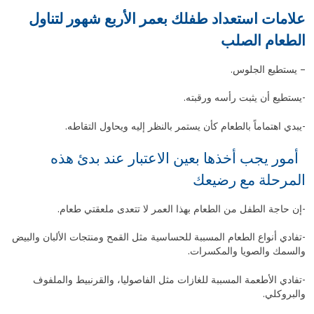
علامات استعداد طفلك بعمر الأربع شهور لتناول
الطعام الصلب
– يستطيع الجلوس.
-يستطيع أن يثبت رأسه ورقبته.
-يبدي اهتماماً بالطعام كأن يستمر بالنظر إليه ويحاول التقاطه.
أمور يجب أخذها بعين الاعتبار عند بدئ هذه
المرحلة مع رضيعك
-إن حاجة الطفل من الطعام بهذا العمر لا تتعدى ملعقتي طعام.
-تفادي أنواع الطعام المسببة للحساسية مثل القمح ومنتجات الألبان والبيض
والسمك والصويا والمكسرات.
-تفادي الأطعمة المسببة للغازات مثل الفاصوليا، والقرنبيط والملفوف
والبروكلي.