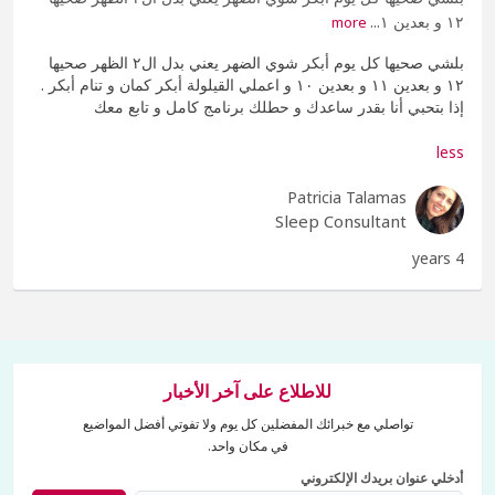
١٢ و بعدين ١...
more
بلشي صحيها كل يوم أبكر شوي الضهر يعني بدل ال٢ الظهر صحيها
١٢ و بعدين ١١ و بعدين ١٠ و اعملي القيلولة أبكر كمان و تنام أبكر .
إذا بتحبي أنا بقدر ساعدك و حطلك برنامج كامل و تابع معك
less
Patricia Talamas
Sleep Consultant
4 years
للاطلاع على آخر الأخبار
تواصلي مع خبرائك المفضلين كل يوم ولا تفوتي أفضل المواضيع
في مكان واحد.
أدخلي عنوان بريدك الإلكتروني