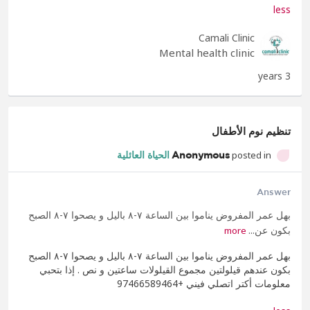
less
Camali Clinic
Mental health clinic
3 years
تنظيم نوم الأطفال
posted in
Anonymous
الحياة العائلية
Answer
بهل عمر المفروض يناموا بين الساعة ٧-٨ باليل و يصحوا ٧-٨ الصبح
بكون عن...
more
بهل عمر المفروض يناموا بين الساعة ٧-٨ باليل و يصحوا ٧-٨ الصبح
بكون عندهم قيلولتين مجموع القيلولات ساعتين و نص . إذا بتحبي
معلومات أكتر اتصلي فيني +97466589464