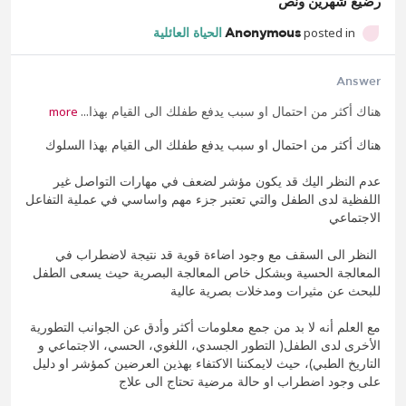
رضيع شهرين ونص
posted in
Anonymous
الحياة العائلية
Answer
هناك أكثر من احتمال او سبب يدفع طفلك الى القيام بهذا...
more
هناك أكثر من احتمال او سبب يدفع طفلك الى القيام بهذا السلوك
عدم النظر اليك قد يكون مؤشر لضعف في مهارات التواصل غير
اللفظية لدى الطفل والتي تعتبر جزء مهم واساسي في عملية التفاعل
الاجتماعي
النظر الى السقف مع وجود اضاءة قوية قد نتيجة لاضطراب في
المعالجة الحسية وبشكل خاص المعالجة البصرية حيث يسعى الطفل
للبحث عن مثيرات ومدخلات بصرية عالية
مع العلم أنه لا بد من جمع معلومات أكثر وأدق عن الجوانب التطورية
الأخرى لدى الطفل( التطور الجسدي، اللغوي، الحسي، الاجتماعي و
التاريخ الطبي)، حيث لايمكننا الاكتفاء بهذين العرضين كمؤشر او دليل
على وجود اضطراب او حالة مرضية تحتاج الى علاج