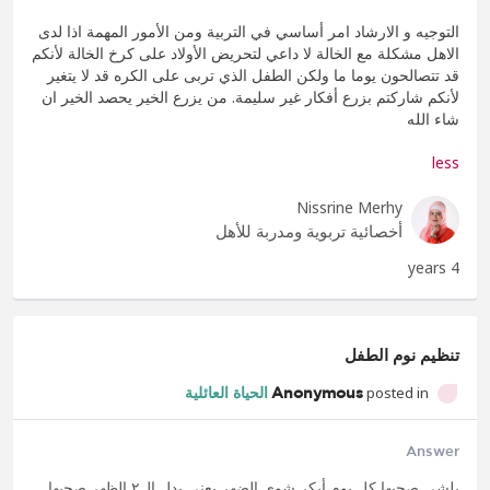
التوجيه و الارشاد امر أساسي في التربية ومن الأمور المهمة اذا لدى
الاهل مشكلة مع الخالة لا داعي لتحريض الأولاد على كرخ الخالة لأنكم
قد تتصالحون يوما ما ولكن الطفل الذي تربى على الكره قد لا يتغير
لأنكم شاركتم بزرع أفكار غير سليمة. من يزرع الخير يحصد الخير ان
شاء الله
less
Nissrine Merhy
أخصائية تربوية ومدربة للأهل
4 years
تنظيم نوم الطفل
posted in
Anonymous
الحياة العائلية
Answer
بلشي صحيها كل يوم أبكر شوي الضهر يعني بدل ال٢ الظهر صحيها