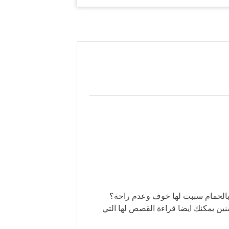
بالحمام سببت لها خوف وعدم راحة؟
دا طريقة التصرف والتواصل معها وبما انها ٤ سنين يمكنك ايضا قراءة القصص لها التي