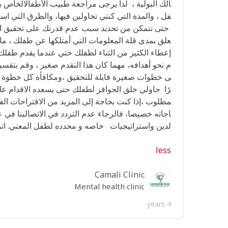
الك
البولية
،
لذا
يرجى
مراجعة
طبيب
الأطفالالخاص
ب
فل
،
والمدة
التي
كنتي
تحاولين
فيها،
والطرق
التي
است
حتى
نتمكن
من
تحديد سبب
عدم
قد
رتك
على
تحقيق
ا
علق
بمدى
قلة
المعلومات
التي
أم
تلكها
عن
طفلك
،
ما
إعطاء
الكثير
من
الثناء
لطفلك
ح
تي
عندما
يقدم
طفلك
م
نحو
أهدافه،
مهما
كان
هذا
الت
قدم
صغير
،
وقم
بتقسي
ى خطوات
صغيرة
قابلة
للتحقيق
،
و
مكافأة
كل
خطوة
رًا
حاولي
خلق
الحوافز
لطفلك
ح
تى
يسعده
الاقدام
عل
مطلوب
،إذا
كنت
بحاجة
إلى
المزي
د
من
الاقتراحات
الف
اجاته
خصيصا،
فالرجاء
عدم
الترد
د
في
الاتصالبنا
في
ع
لدين
واستراتيجيات
خاصه
و
محد
ده
لطفل
المعني
.
ات
less
Camali Clinic
Mental health clinic
4 years