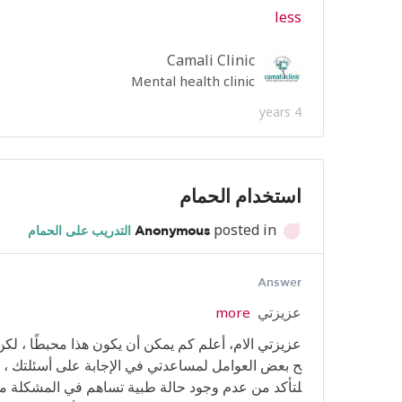
less
Camali Clinic
Mental health clinic
4 years
استخدام الحمام
posted in
Anonymous
التدريب على الحمام
Answer
عزيزتي
more
عزيزتي
الام،
أعلم
كم
يمكن
أن
ي
كون
هذا
محبطًا
،
لكن
ح
بعض
العوامل
لمساعدتي
في
الإج
ابة على
أسئلتك
،
لتأكد
من
عدم
وجود
حالة
طبية
تس
اهم
في
المشكلة
م