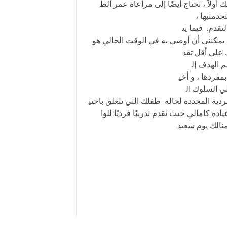
ك
أولاً
،
نحتاج
أيضًا
إلى
مراعاة
عمر
الط
خدمتيها
،
لتقدم
.
فيما
يت
يمكنني
أن
أ
وصي
به
في
الوقت
الحالي
هو
علي
أقل
تقد
م
الهدف
إل
بمفردها
،
و
أخي
ي
السلوك
ال
ردية
المحدد
ه
لحاله
طفلك
التي
تتعلق
باحتي
يادة
كامال
ي
حيث
نقدم
تدريبًا
فرديًا
للوا
منالك
يوم
سع
يد