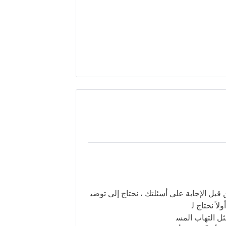
قبل
الإجا
بة
على
أسئلتك
،
نحتاج
إلى
توضي
أولاً
نحتاج
ل
ثل
التهاب
المس