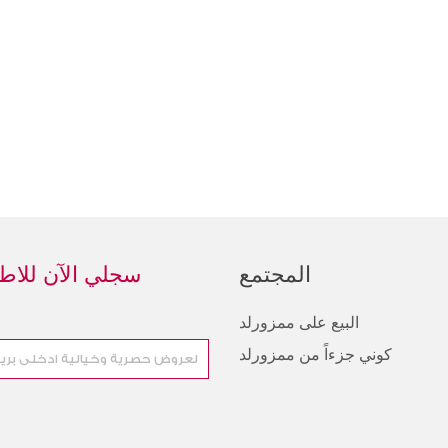
المجتمع
سجلي الآن للاطل
البيع على ممزورلد
كوني جزءاً من ممزورلد