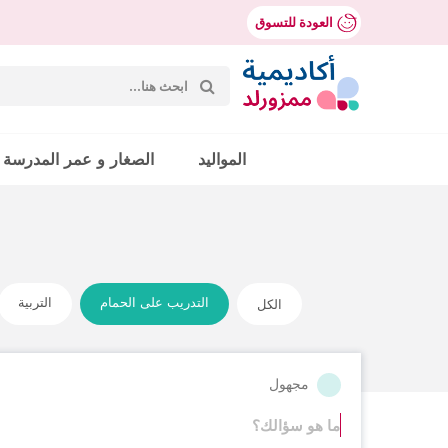
العودة للتسوق
بحث
عن:
Mumzworld
المواليد
الصغار و عمر المدرسة
حث
الكل
التدريب على الحمام
التربية
مجهول