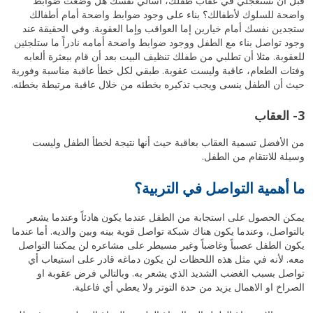
قبل أن تستعجلي في عقاب طفلك، اسألي نفسك هل وضعت ضوابط
واضحة للسلوك لأطفالك؟ بناء على وجود ضوابط واضحة أمام أطفالك
ستجدين نفسك أمام خيارين إما العواقب وإما العقوبة. وفي الحقيقة عند
وجود تواصل بناء مع الطفل ووجود ضوابط واضحة أمامه نادراً ما ستلجئين
للعقوبة. مثلا أن تطلبي من طفلك تنظيف البيت بعد أن قام ببعثرة ألعابه
وفتات الطعام، عاقبة وليست عقوبة. طبقي لكل خطأ عاقبة مناسبة وفورية
حيث أن الطفل ينسى ويجب تذكيره بخطئه من خلال عاقبة مرتبطة بخطئه.
3- العقاب
من الأفضل تسمية العقاب بعاقبة حيث أنها نتيجة لخطأ الطفل وليست
وسيلة للانتقام من الطفل.
ما أهمية التواصل في التربية؟
يمكن الحصول على استجابة من الطفل عندما يكون هادئاً وعندما يشعر
بالتواصل، وعندما يكون هناك شبكة تواصل قوية بينه وبين والديه. أما عندما
يكون الطفل عصبياً وغاضباً وغير مسيطر على مشاعره لن يمكننا التواصل
معه. لأنه في مثل هذه اللحظات لن يكون دماغه قادر على استيعاب أي
تواصل بسبب الغضب الشديد الذي يشعر به. وبالتالي فرض عقوبة او
الصراخ او الاهمال يزيد من حدة التوتر ولا يعطي أي فاعلية.