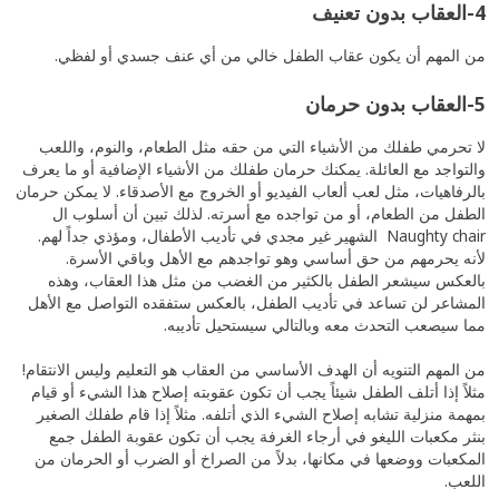
4-العقاب بدون تعنيف
من المهم أن يكون عقاب الطفل خالي من أي عنف جسدي أو لفظي.
5-العقاب بدون حرمان
لا تحرمي طفلك من الأشياء التي من حقه مثل الطعام، والنوم، واللعب
والتواجد مع العائلة. يمكنك حرمان طفلك من الأشياء الإضافية أو ما يعرف
بالرفاهيات، مثل لعب ألعاب الفيديو أو الخروج مع الأصدقاء. لا يمكن حرمان
الطفل من الطعام، أو من تواجده مع أسرته. لذلك تبين أن أسلوب ال
Naughty chair الشهير غير مجدي في تأديب الأطفال، ومؤذي جداً لهم.
لأنه يحرمهم من حق أساسي وهو تواجدهم مع الأهل وباقي الأسرة.
بالعكس سيشعر الطفل بالكثير من الغضب من مثل هذا العقاب، وهذه
المشاعر لن تساعد في تأديب الطفل، بالعكس ستفقده التواصل مع الأهل
مما سيصعب التحدث معه وبالتالي سيستحيل تأديبه.
من المهم التنويه أن الهدف الأساسي من العقاب هو التعليم وليس الانتقام!
مثلاً إذا أتلف الطفل شيئاً يجب أن تكون عقوبته إصلاح هذا الشيء أو قيام
بمهمة منزلية تشابه إصلاح الشيء الذي أتلفه. مثلاً إذا قام طفلك الصغير
بنثر مكعبات الليغو في أرجاء الغرفة يجب أن تكون عقوبة الطفل جمع
المكعبات ووضعها في مكانها، بدلاً من الصراخ أو الضرب أو الحرمان من
اللعب.