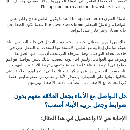
تقسم حالات دماغ الطفل إلى الدماغ العلوي والدماغ السفلي، ويعرف ذلك
ب The upstairs brain and the downstairs brain.
الدماغ العلوي The upstairs brain عندما يكون الطفل هادئ وقادر على
التواصل، والدماغ السفلي the downstairs brain عندما يكون الطفل في
حالة هيجان وغير قادر على التواصل.
لذلك من المهم استغلال لحظات وجود دماغ الطفل في حالة التواصل لبناء
شبكة تواصل إيجابية مع الطفل، لاستخدامها للتحدث مع الطفل حتى في
حالات انعدام التواصل، وهنا المرحلة التي يجب أن تبنى فيها الضوابط
وتعرف فيها العواقب، وليس أثناء نوبة الغضب. لذلك يعتبر التواصل هو أهم
خطوة في التربية، فلبناء علاقة صحية ولتسهيل تربية الأبناء من المهم جدا
بناء جسور للتواصل من عمر مبكر. فالعائلات التي تفتقر لهذه العلاقة وتبني
علاقتها بأبنائها على السيطرة وإصدار الأوامر تعاني من صعوبة ليس فقط
في التحدث مع الأطفال، بل أيضاً في تأديب الأطفال وتربيتهم
هل التواصل مع الأبناء يجعل العلاقة معهم بدون
ضوابط وجعل تربية الأبناء أصعب؟
الإجابة هي لا! والتفصيل في هذا المثال:
تخيلي أن طفلك الصغير يقوم بنوبة غضب ليحصل على الشوكولاتة،