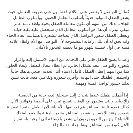
‎كما أن التواصل لا يقتصر على الكلام فقط، بل على طريقة التعامل. حيث
يشعر الطفل المولود حديثاً بأسلوب التعامل الحنون، وبأسلوب التعامل
الجاف. لذلك من المهم أن تكون معاملة الطفل بحنية ولطف منذ عمر
مبكر، ليدرك أن هذا هو أسلوب التعامل الذي سيحصل عليه بقية حياته.
ويعطي الطفل شعور التواصل الذي يحتاجه ليشعره بالطمأنينة اتجاه الحياة
وانه يحق له أن تلبّى رغباته المسموحة لأن التواصل مع الأم وابقاء علاقة
متينة في اول خمسة شهور هو ما يعطيه الشعور بالأمان.
وعندما يصبح الطفل قادر على التحدث من المهم الاستماع إليه وإقرار
شعوره والتواصل معه بشكل إيجابي. ثم إعطاء مجال للطفل لإيجاد الحلول.
كما من المهم إعطاء الطفل كامل الانتباه أثناء تحدثه، ضعي هاتفك جانباً
واستمعي لطفلك حتى النهاية، وأقري شعوره وتفاعلي معه. فأنت تبنين
بذلك جسور تواصل ثمينة ومهمة.
‎ إذا أهملت طفلك عندما يتحدث إليك سيخلق لديه حالة من العصبية
والإحباط والتي ستطور مع الوقت لتصبح تمرد على أنظمة وقوانين الأم.
كذلك فعدم تلبية المشاعر يتم تعويضها بالأشياء، لأن الطفل يفتقد التعبير عن
شعوره وعند الإحساس بنقص المشاعر يشعر بالرغبة والطمع بامتلاك
الأشياء كنوع من التعويض دون أن يشعر بالإضافة الى الرغبة باستفزاز
الأهل كنوع من المشاعر. وهنا تزداد حدة النزاع.