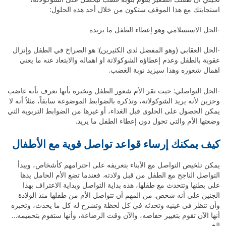
استجابتك مع هذا الموقف ستكون من خلال أحد هذه الحلول:
-الحل الاستسلامي وهو إعطاء الطفل ما يريده
-‎الحل العقابي (وهو المفضل لدى الكثيرين): هو الصراخ في الطفل وإنزال
عقوبة بالطفل وعدم إعطاؤه الشوكولاتة او اهماله والابتعاد عنه ما يعني
اهمال شعوره وهذا سيزيد نوبة الغضب.
-الحل التواصلي: حيث تقر الأم شعور الطفل وتخبره بأنها تعرف بأنه غاضب
وحزين لأنه يريد الشوكولاتة، وتذكره بالضوابط الموضوعة سابقاً، مثلاً أنه لا
يمكن الحصول على الحلوى قبل الغداء، أو غيرها من الضوابط التربوية التي
وضعتها الأم والتي تحول دون إعطاء الطفل ما يريد.
كيف يمكنك إرساء قواعد تواصل قوية مع الأطفال
يمكن تلخيص التواصل مع الأبناء بتعريفه على احترامهم كأشخاص، ويبدأ
التواصل الناجح مع الطفل من قبل ولادته. فعندما تضع الأم الحامل يدها
على بطنها وتتحدث مع طفلها، هذه بداية التواصل وبداية الاعتراف بهذا
الجنين على أنه شخص. من المهم أن تتواصل الأم من طفلها منذ الولادة
وأن تنظر في عينيه وتحدثه في كل لحظة وتشرح له كل ما يحدث، وتخبره
أنها الآن تقوم بتغيير حفاضه، والآن وقت الرضاعة، وأنها ستقوم بتحميمه…
إلخ