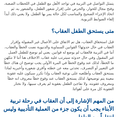
يتمثل التواصل في التربية في تواجد الأهل مع الطفل في اللحظات الصعبة،
وفتح مجال للحوار، والحرص على إقرار شعور الطفل، والشعور به. ثم
اتخاذ الإجراء الصحيح والمناسب لكل حالة يمر بها الطفل. ولا يعني ذلك أبداً
إلغاء الضوابط التربوية.
متى يستحق الطفل العقاب؟
قبل استحقاق العقاب، هل تم الاتفاق على الأعمال غير المقبولة وإقرار
العقاب في حال حدوثها؟ القوانين السماوية والدنيوية نصت الخطأ والعقاب،
أما في التربية فالعقاب لم يوضع له قوانين. يعني لم نوضح للطفل العمل
غير المقبول وفي حال حدوثه سيترتب عليه عقاب. الاختلاف هنا أننا لا نتكهن
ما الخطأ، لذلك عند وقوع الخطأ في المرة الأولى يجب توضيح ان هناك خطأ
في التعبير أو التصرف، تحدثي معه عن خطئه وأقري شعوره وأخبريه لماذا
يستحق العقاب وأطلعيه على نوعية العقاب وإذا تكرر سيكون عليه عقوبة
معينة يتم توضيحها، لذلك يستحق العقاب عند وقوع خطأ معروف انه خطأ
ومعروف عقوبته. ولا نفاجئ الطفل بعقوبة لم يعرف سببها، ولا نختار
العقوبة كل مرة على أهوائنا.
من المهم الإشارة إلى أن العقاب في رحلة تربية
الأبناء يجب أن يكون جزء من العملية التأديبية وليس
انتقاماً من الطفل.