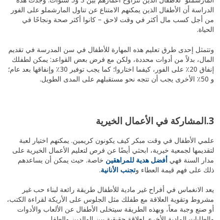
الدراسة أن الأطفال الذين يمكنهم الامتناع عن تناول المارشملو على الفور
من أجل كسب مال أكثر في وقت لاحق – كانوا أكثر صحة ونجاحًا في
الحياة.
وتتمثل إحدى طرق تعليم هذه المهارة للأطفال في سن المدرسة في تقديم
المال، بدلاً من أدوات محددة، ولكن مع فرض بعض القواعد: يمكن لطفلك
إنفاق 20٪ على الفور، كيفما اختاروا؛ كما يجب توفير 30٪ وإنفاقها بعد عام؛
و 50٪ الأخرى يجب أن تتجه نحو مستقبلهم على المدى الطويل.
3.المشاركة في الأعمال الخيرية
علمي الأطفال في وقت مبكر كيف يكونون كريمين. يمكنهم اختيار لعبة
لتقديمها لجمعية خيرية، ابحثي أيضًا عن فرص لتعليم الأعمال الخيرية على
مدار السنة فهي
أفضل هدية للمراهقين
خاصة. حيث يمكن أن يساعدهم
ذلك على فهم قيمة العطاء و
تجنب الأنانية
.
يعد الانغماس في أفراح غير مادية للأطفال طريقة رائعة لبناء حب غير
مشروط وتقوية العلاقة مع طفلك مثل الجلوس على الأريكة لقراءة الكتب،
أو صنع وجبة معاً، وبهذه الطريقة سيتخلى الأطفال عن الألعاب والأدوات
والطلبات المادية الأخرى لعلاقة حقيقية بين الوالدين والطفل.