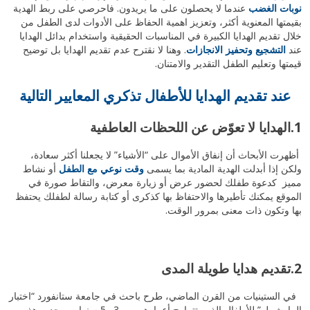
نوبات الغضب
عندما لا يحصلون على ما يريدون. فاحرصي على ربط الهدية
بقيمتها المعنوية أكثر، وتعزيز اهمية الحفاظ على الأدوات لدى الطفل من
خلال تقديم الهدايا الكبيرة في المناسبات الحقيقية واستخدام بدائل الهدايا
عند
التشجيع وتحفيز الانجازات
. وهنا لا نقترح عدم تقديم الهدايا بل توضيح
قيمتها وتعليم الطفل التقدير والامتنان.
عند تقديم الهدايا للأطفال تذكري المعايير التالية
1.الهدايا لا تعوّض عن اللحظات العاطفية
أظهرت الأبحاث أن إنفاق الأموال على “الأشياء” لا يجعلنا أكثر سعادة،
ولكن إذا أبدلت الهدية المادية بما يسمى
وقت نوعي مع الطفل
أو نشاط
مميز كدعوة طفلك لحضور عرض أو زيارة معرض، والتقاط صورة في
الموقع يمكنك تأطيرها والاحتفاظ بها كذكرى أو كتابة رسالة لطفلك يحتفظ
بها وتكون ذات معنى بمرور الوقت.
2.تقديم هدايا طويلة المدى
في الستينيات من القرن الماضي، طرح باحث في جامعة ستانفورد “اختبار
المارشملو” للأطفال الذين تتراوح أعمارهم بين 3 و5 سنوات. وجدت هذه