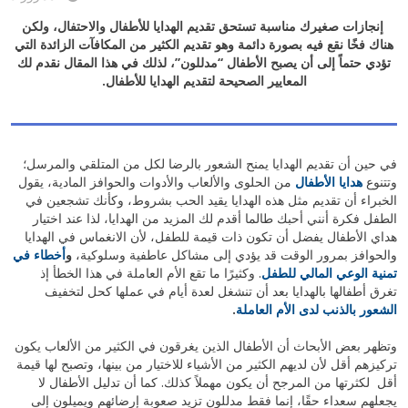
إنجازات صغيرك مناسبة تستحق تقديم الهدايا للأطفال والاحتفال، ولكن
هناك فخًا نقع فيه بصورة دائمة وهو تقديم الكثير من المكافآت الزائدة التي
تؤدي حتماً إلى أن يصبح الأطفال “مدللون”، لذلك في هذا المقال نقدم لك
المعايير الصحيحة لتقديم الهدايا للأطفال.
في حين أن تقديم الهدايا يمنح الشعور بالرضا لكل من المتلقي والمرسل؛
وتتنوع
هدايا الأطفال
من الحلوى والألعاب والأدوات والحوافز المادية، يقول
الخبراء أن تقديم مثل هذه الهدايا يقيد الحب بشروط، وكأنك تشجعين في
الطفل فكرة أنني أحبك طالما أقدم لك المزيد من الهدايا، لذا عند اختيار
هداي الأطفال يفضل أن تكون ذات قيمة للطفل، لأن الانغماس في الهدايا
والحوافز بمرور الوقت قد يؤدي إلى مشاكل عاطفية وسلوكية،
و
أخطاء في
تمنية الوعي المالي للطفل
. وكثيرًا ما تقع الأم العاملة في هذا الخطأ إذ
تغرق أطفالها بالهدايا بعد أن تنشغل لعدة أيام في عملها كحل لتخفيف
الشعور بالذنب لدى الأم العاملة
.
وتظهر بعض الأبحاث أن الأطفال الذين يغرقون في الكثير من الألعاب يكون
تركيزهم أقل لأن لديهم الكثير من الأشياء للاختيار من بينها، وتصبح لها قيمة
أقل لكثرتها من المرجح أن يكون مهملاً كذلك. كما أن تدليل الأطفال لا
يجعلهم سعداء حقًا، إنما فقط مدللون تزيد صعوبة إرضائهم ويميلون إلى