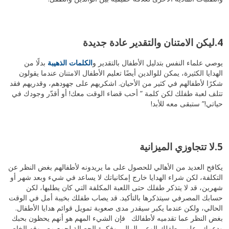
4.ليكن الامتنان والتقدير عادة جديدة
يوصي علماء النفس بتدليل الأطفال بالتقدير و
الكلمات الذهيبة
بدلًا من
الهدايا الكثيرة، يمكن للوالدين أيضًا تعليم الأطفال الامتنان عندما يقولون
شكرًا لأطفالهم في كثير من الأحيان. اشكريهم على جهودهم، وقدريهم فقد
تتلف لعبة طفلك لكن كلمة ” أحب قضاء الوقت معك! أو أقدّر وجودك في
حياتي!” ستبقى معه للأبد!
5.لا تتجاوزي الميزانية
يكافح العديد من الأهالي للحصول على ما يريدونه لأطفالهم بغض النظر عن
التكلفة، لكن شراء الهدايا خارج إمكانياتك لا يساعد في شيء وبعد شهر أو
شهرين، قد لا يتذكر طفلك حتى اللعبة المكلفة التي كان يطلبها، لكن
حسابك المصرفي سيتذكرها بالتأكيد. قد يصاب طفلك بخيبة أمل في الوقت
الحالي، ولكن عندما يكبر سيقدر مدى صعوبة تمويل قوائم هدايا الأطفال.
بغض النظر عما تقدميه لأطفالك فإن الشيء المهم هو أنهم يحظون بحبك
ودعمك. علمي طفلك الوعي المالي وفكرة الحصالة لجمع مصروفه الخاص